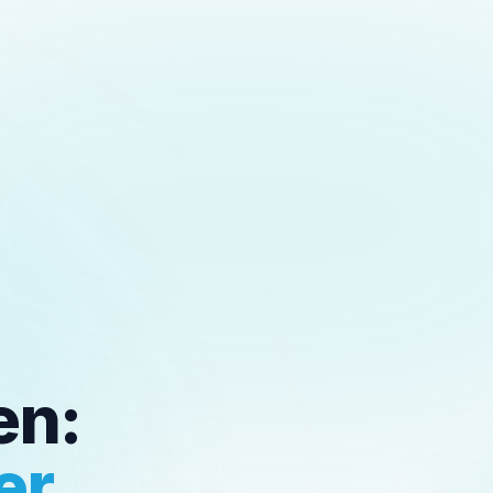
en:
er,