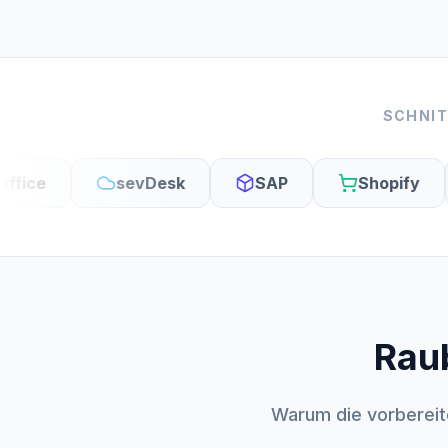
SCHNIT
sevDesk
SAP
Shopify
S
Rau
Rau
Warum die vorbereit