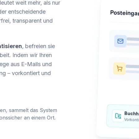
utet weit mehr, als nur
 der entscheidende
Posteinga
frei, transparent und
tisieren
, befreien sie
beit. Indem wir Ihren
lege aus E-Mails und
ng – vorkontiert und
en, sammelt das System
Buchha
ionssicher an einem Ort.
Vorkont