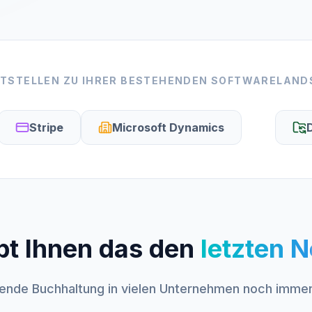
TSTELLEN ZU IHRER BESTEHENDEN SOFTWARELAN
tripe
Microsoft Dynamics
DATEV
bt Ihnen das den
bt Ihnen das den
letzten 
letzten 
ende Buchhaltung in vielen Unternehmen noch immer e