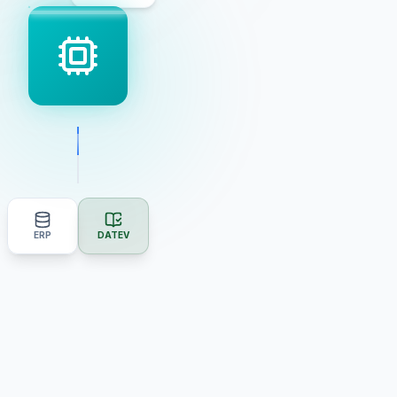
ERP
DATEV