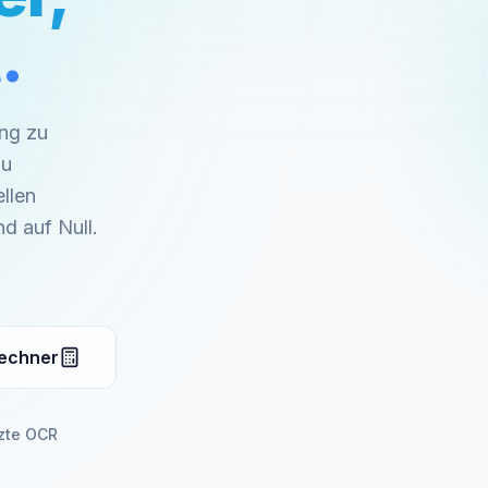
.
ng zu
zu
llen
d auf Null.
rechner
tzte OCR